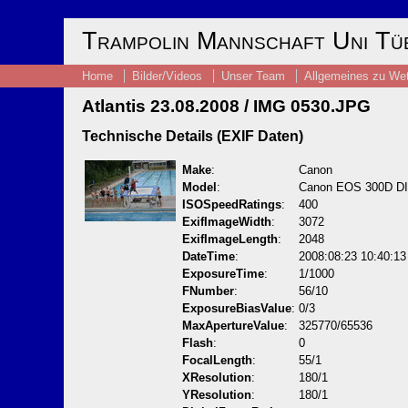
Trampolin Mannschaft Uni Tü
Home
Bilder/Videos
Unser Team
Allgemeines zu We
Atlantis 23.08.2008 / IMG 0530.JPG
Technische Details (EXIF Daten)
Make
:
Canon
Model
:
Canon EOS 300D D
ISOSpeedRatings
:
400
ExifImageWidth
:
3072
ExifImageLength
:
2048
DateTime
:
2008:08:23 10:40:13
ExposureTime
:
1/1000
FNumber
:
56/10
ExposureBiasValue
:
0/3
MaxApertureValue
:
325770/65536
Flash
:
0
FocalLength
:
55/1
XResolution
:
180/1
YResolution
:
180/1